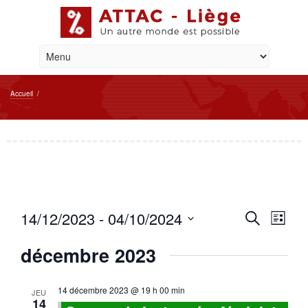
Accueil
/
Reche
Navi
14/12/2023
 - 
04/10/2024
Recherche
Liste
de
et
Sélectionnez
vue
une
décembre 2023
naviga
Évè
date.
de
14 décembre 2023 @ 19 h 00 min
JEU
14