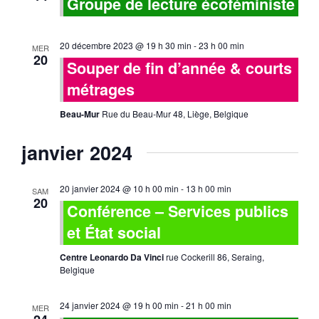
vues
Groupe de lecture écoféministe
Évène
20 décembre 2023 @ 19 h 30 min
-
23 h 00 min
MER
20
Souper de fin d’année & courts
métrages
Beau-Mur
Rue du Beau-Mur 48, Liège, Belgique
janvier 2024
20 janvier 2024 @ 10 h 00 min
-
13 h 00 min
SAM
20
Conférence – Services publics
et État social
Centre Leonardo Da Vinci
rue Cockerill 86, Seraing,
Belgique
24 janvier 2024 @ 19 h 00 min
-
21 h 00 min
MER