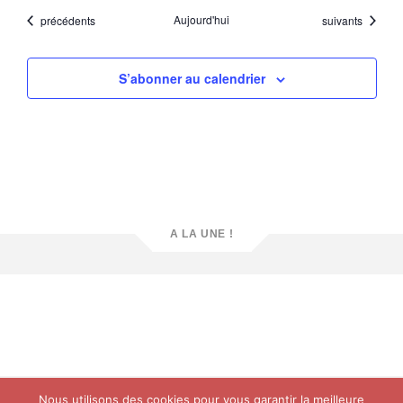
Évènements
Aujourd'hui
Évènements
précédents
suivants
S’abonner au calendrier
A LA UNE !
Nous utilisons des cookies pour vous garantir la meilleure