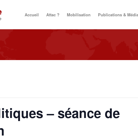
Accueil
Attac ?
Mobilisation
Publications & Médi
itiques – séance de
n