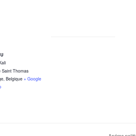
EU
ali
 Saint Thomas
ge
,
Belgique
+ Google
p
Apéros polit