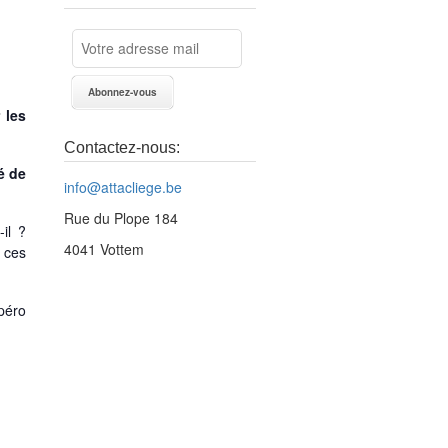
 les
Contactez-nous:
é de
info@attacliege.be
Rue du Plope 184
-il ?
4041 Vottem
 ces
péro