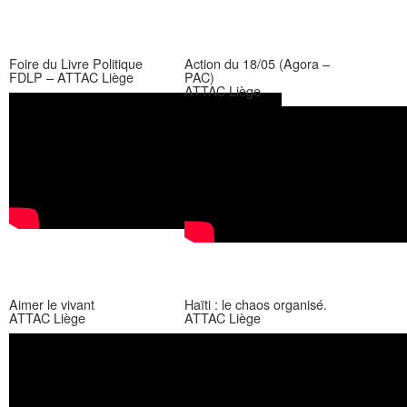
Foire du Livre Politique
Action du 18/05 (Agora –
FDLP – ATTAC Liège
PAC)
ATTAC Liège
Aimer le vivant
Haïti : le chaos organisé.
ATTAC Liège
ATTAC Liège