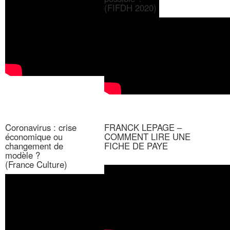
(FIFDH 2020)
Coronavirus : crise
FRANCK LEPAGE –
économique ou
COMMENT LIRE UNE
changement de
FICHE DE PAYE
modèle ?
(France Culture)