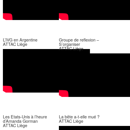
L’IVG en Argentine
Groupe de reflexion –
ATTAC Liège
S’organiser
ATTAC Liège
Les Etats-Unis à l’heure
La bête a-t-elle mué ?
d’Amanda Gorman
ATTAC Liège
ATTAC Liège