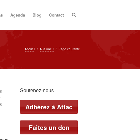
as
Agenda
Blog
Contact
Accueil
/
A la une !
/
Page courante
s
Soutenez-nous
,
s
Adhérez à Attac
Faites un don
nnes