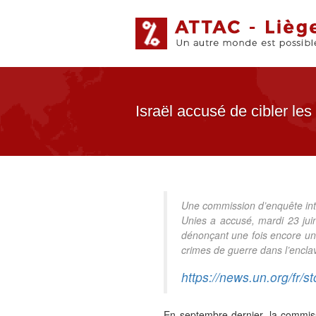
Israël accusé de cibler le
Une commission d’enquête int
Unies a accusé, mardi 23 juin
dénonçant une fois encore un 
crimes de guerre dans l’encla
https://news.un.org/fr/
En septembre dernier, la commissi