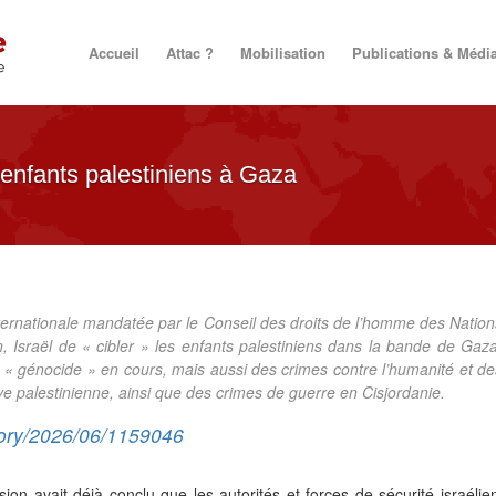
Accueil
Attac ?
Mobilisation
Publications & Médi
s enfants palestiniens à Gaza
ernationale mandatée par le Conseil des droits de l’homme des Nation
, Israël de « cibler » les enfants palestiniens dans la bande de Gaza
« génocide » en cours, mais aussi des crimes contre l’humanité et de
ve palestinienne, ainsi que des crimes de guerre en Cisjordanie.
story/2026/06/1159046
on avait déjà conclu que les autorités et forces de sécurité israélie