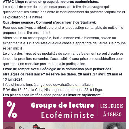
ATTAC-Liège relance un groupe de lectures écoféministes.
Le but est de créer du lien en nous poussant à lire des ouvrages qui
questionnent les similitudes entre le fonctionnement du patriarcat capitaliste et
l’exploitation de la nature.
Quatrième séance : Comment s’organiser ? de Starhawk
Pour que ces livres arrêtent de prendre la poussière sur ta table de nuit, on te
propose de les lire ensemble !
Viens seul.e ou accompagné.e, tout le monde est le bienvenu, novice ou
expérimenté.e. On a tous·tes quelque chose à apprendre de l’autre. Ce groupe
est en mixité.
Le choix des livres et les modalités de commande/paiement seront discuté·es
lors de la première rencontre. L’accessibilité sera prise en considération pour
que le prix ne constitue pas un frein à ta participation.
Envie de rompre avec l’idéologie de la domination pour penser des
stratégies de résistance? Réserve tes dates: 28 mars, 27 avril, 23 mai et
13 juin 2024.
Infos et inscriptions à
angelique.dewaha@protonmail.com
RDV dès 18h30 à la Casa Nicaragua, rue pierreuse 23, à Liège.
Les places sont limitées donc pense à t’inscrire rapidement !