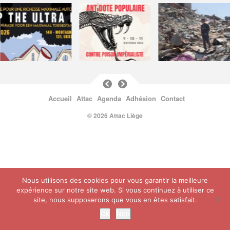
Accueil
Attac
Agenda
Adhésion
Contact
© 2026 Attac Liège
Nous utilisons des cookies pour vous garantir la meilleure
expérience sur notre site web. Si vous continuez à utiliser ce
site, nous supposerons que vous en êtes satisfait.
Ok
Non