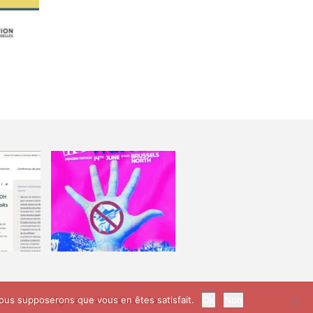
eil
Attac
Agenda
Adhésion
Contact
 nous supposerons que vous en êtes satisfait.
Ok
Non