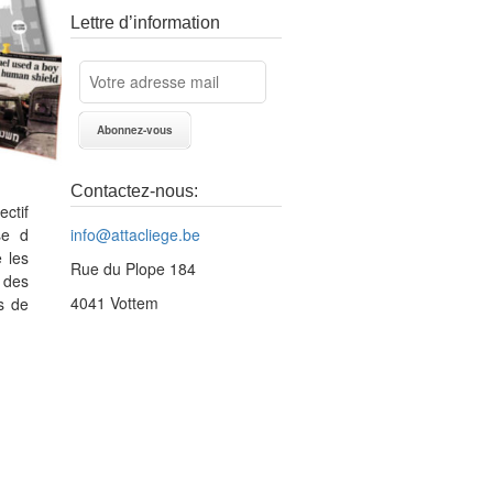
Lettre d’information
Contactez-nous:
ctif
se d
info@attacliege.be
 les
Rue du Plope 184
 des
4041 Vottem
s de