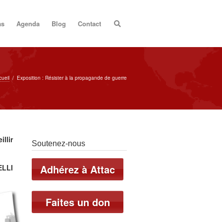
as
Agenda
Blog
Contact
cueil
/
Exposition : Résister à la propagande de guerre
llir
Soutenez-nous
Adhérez à Attac
ELLI
Faites un don