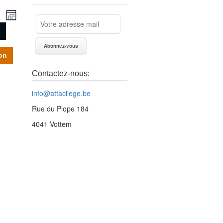
echerche
Navigation
herche
Mois
de
t
vues
vigation
Évènement
on
e
Contactez-nous:
ues
vènements
info@attacliege.be
Rue du Plope 184
4041 Vottem
vènement,
vènement,