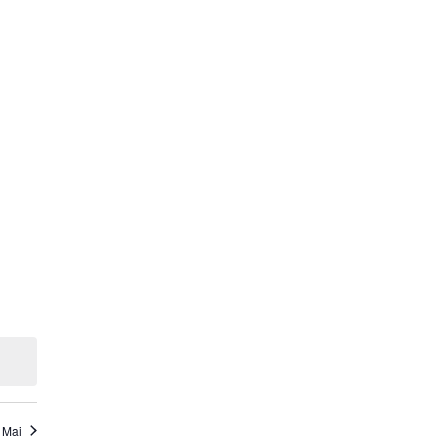
ènement,
ènement,
ènement,
Mai