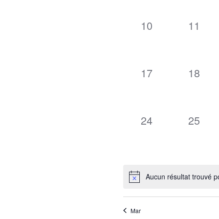
0
0
10
11
évènement,
évène
0
0
17
18
évènement,
évène
0
0
24
25
évènement,
évène
Aucun résultat trouvé p
Mar