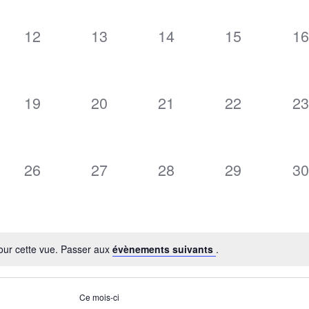
0
0
0
0
0
12
13
14
15
16
ment,
évènement,
évènement,
évènement,
évènement,
év
0
0
0
0
0
19
20
21
22
23
ment,
évènement,
évènement,
évènement,
évènement,
év
0
0
0
0
0
26
27
28
29
30
ment,
évènement,
évènement,
évènement,
évènement,
év
our cette vue. Passer aux
évènements suivants
.
Ce mois-ci