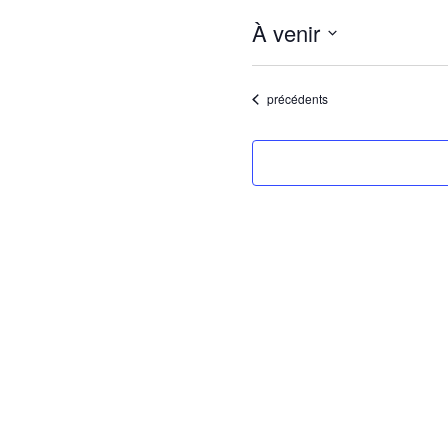
À venir
Sélectionnez
une
date.
Évènements
précédents