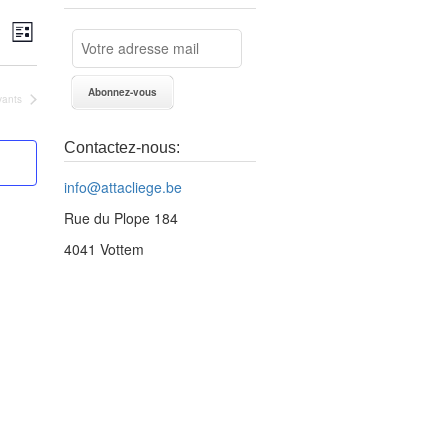
echerche
Navigation
herche
Liste
de
vues
vigation
Évènement
nements
vants
e
Contactez-nous:
ues
info@attacliege.be
vènements
Rue du Plope 184
4041 Vottem