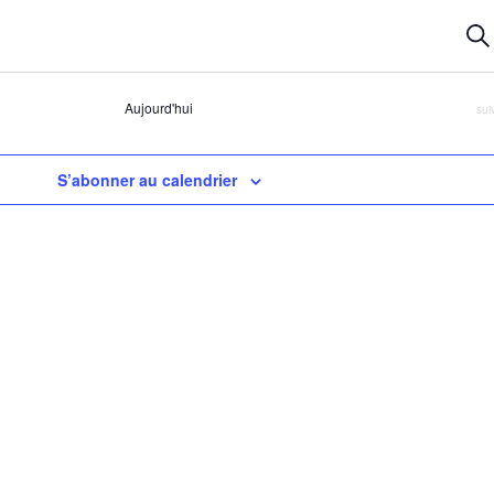
R
Rec
et
na
Aujourd'hui
Évè
sui
d
v
S’abonner au calendrier
É