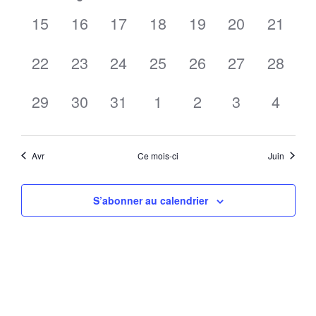
évènement,
évènement,
évènement,
évènement,
évènement,
évènement,
évènem
0
0
0
0
0
0
0
15
16
17
18
19
20
21
évènement,
évènement,
évènement,
évènement,
évènement,
évènement,
évènem
0
0
0
0
0
0
0
22
23
24
25
26
27
28
évènement,
évènement,
évènement,
évènement,
évènement,
évènement,
évènem
0
0
0
0
0
0
0
29
30
31
1
2
3
4
évènement,
évènement,
évènement,
évènement,
évènement,
évènement,
évène
Avr
Ce mois-ci
Juin
S’abonner au calendrier