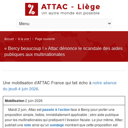
Accueil
/
A la une !
/
Page courante
« Bercy beaucoup ! » Attac dénonce le scandale des aides
publiques aux multinationales
Une mobilisation d’ATTAC France qui fait écho à
notre séance
du jeudi 4 juin 2026
.
Mobilisation
2 juin 2026
Mardi 2 juin, Attac est
passée à l’action
face à Bercy pour porter une
proposition simple, lisible, immédiatement applicable : zéro aide publique
pour les multinationales qui pratiquent l’évasion fiscale. Le jour même, Attac
publiait une
note
ainsi qu’un
sondage
montrant que cette proposition est