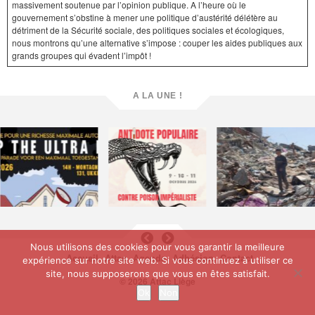
massivement soutenue par l’opinion publique. A l’heure où le
gouvernement s’obstine à mener une politique d’austérité délétère au
détriment de la Sécurité sociale, des politiques sociales et écologiques,
nous montrons qu’une alternative s’impose : couper les aides publiques aux
grands groupes qui évadent l’impôt !
A LA UNE !
Nous utilisons des cookies pour vous garantir la meilleure
Accueil
Attac
Agenda
Adhésion
Contact
expérience sur notre site web. Si vous continuez à utiliser ce
site, nous supposerons que vous en êtes satisfait.
© 2026 Attac Liège
Ok
Non