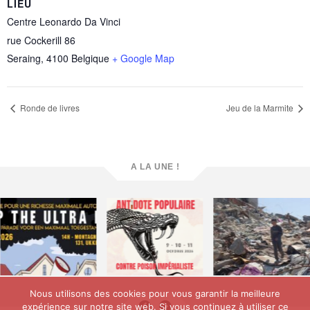
LIEU
Centre Leonardo Da Vinci
rue Cockerill 86
Seraing
,
4100
Belgique
+ Google Map
Ronde de livres
Jeu de la Marmite
A LA UNE !
Nous utilisons des cookies pour vous garantir la meilleure
expérience sur notre site web. Si vous continuez à utiliser ce