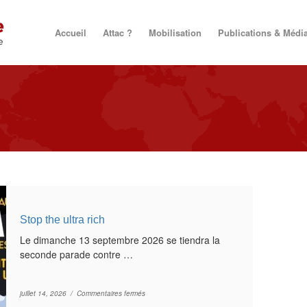
Accueil
Attac ?
Mobilisation
Publications & Médi
Stop the ultra rich
Le dimanche 13 septembre 2026 se tiendra la
seconde parade contre …
sur Stop the ultra rich
juillet 14, 2026 /
Commentaires fermés