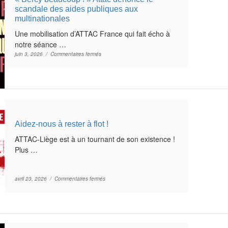
scandale des aides publiques aux
multinationales
Une mobilisation d’ATTAC France qui fait écho à
notre séance …
sur « Bercy beaucoup ! » Attac dénonce le scandale d
juin 3, 2026 /
Commentaires fermés
Aidez-nous à rester à flot !
ATTAC-Liège est à un tournant de son existence !
Plus …
sur Aidez-nous à rester à flot !
avril 23, 2026 /
Commentaires fermés