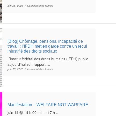
sur Israël accusé de cibler les enfants palestiniens 
juin 25, 2026 /
Commentaires fermés
[Blog] Chômage, pensions, incapacité de
travail : l’IFDH met en garde contre un recul
injustifié des droits sociaux
L’Institut fédéral des droits humains (IFDH) publie
aujourd’hui son rapport …
sur [Blog] Chômage, pensions, incapacité de travail : 
juin 25, 2026 /
Commentaires fermés
Manifestation – WELFARE NOT WARFARE
juin 14 @ 14 h 00 min – 17 h …