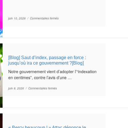
sur Manifestation – WELFARE NOT WARFARE
juin 10, 2026 /
Commentaires fermés
[Blog] Saut d’index, passage en force :
jusqu’où ira ce gouvernement ?[Blog]
Notre gouvernement vient d’adopter l’“indexation
en centimes”, contre l’avis d’une …
sur [Blog] Saut d’index, passage en force : jusqu’où 
juin 9, 2026 /
Commentaires fermés
« Bercy beaucoup ! » Attac dénonce le