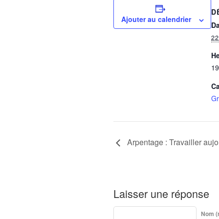
D
Ajouter au calendrier
Da
22
He
19
Ca
Gr
Arpentage : Travailler aujo
Laisser une réponse
Nom (r