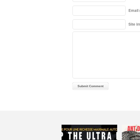
Email 
Site i