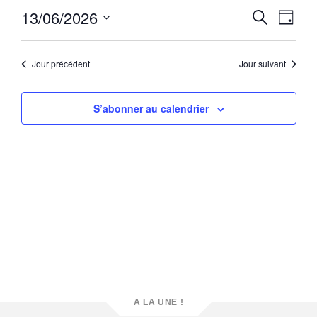
Reche
Navi
13/06/2026
Recherche
Jour
de
et
Sélectionnez
vue
une
naviga
Évè
date.
Jour précédent
Jour suivant
de
vues
S’abonner au calendrier
Évène
A LA UNE !