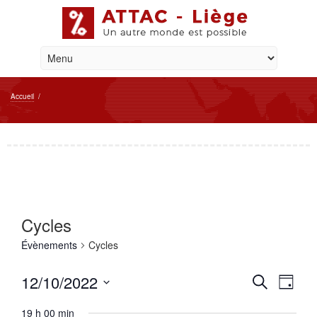
Accueil
/
Cycles
Évènements
Cycles
Reche
Navi
12/10/2022
Recherche
Jour
de
et
Sélectionnez
vue
une
19 h 00 min