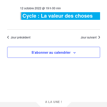
naviga
Évè
date.
12 octobre 2022 @ 19 h 00 min
de
Cycle : La valeur des choses
vues
Évène
Jour précédent
Jour suivant
S’abonner au calendrier
A LA UNE !