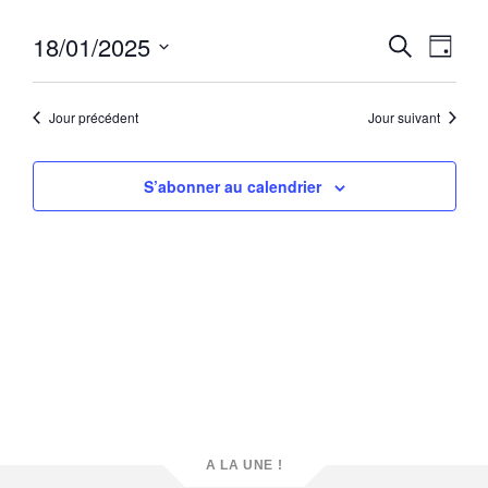
Reche
Navi
18/01/2025
Recherche
Jour
de
et
Sélectionnez
vue
une
naviga
Évè
date.
Jour précédent
Jour suivant
de
vues
S’abonner au calendrier
Évène
A LA UNE !