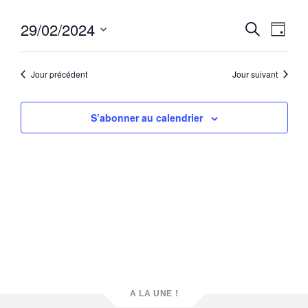
Reche
Navi
29/02/2024
Recherche
Jour
de
et
Sélectionnez
vue
une
naviga
Évè
date.
Jour précédent
Jour suivant
de
vues
S’abonner au calendrier
Évène
A LA UNE !