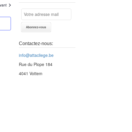
vigation
Évènement
vant
e
ues
vènements
Contactez-nous:
info@attacliege.be
Rue du Plope 184
4041 Vottem