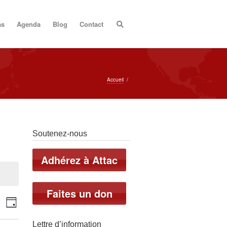
as
Agenda
Blog
Contact
Accueil
/
Soutenez-nous
Adhérez à Attac
Faites un don
echerche
Navigation
herche
Jour
de
vues
Lettre d’information