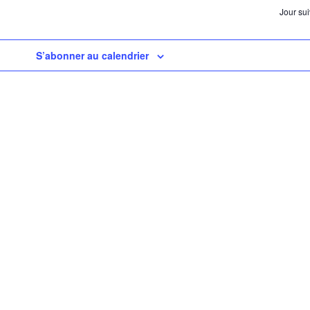
na
Jour sui
d
v
S’abonner au calendrier
É