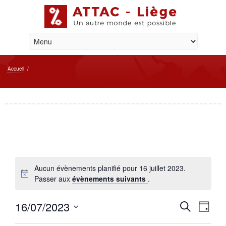
Accueil
/
Aucun évènements planifié pour 16 juillet 2023.
Passer aux
évènements suivants
.
Reche
Navi
16/07/2023
Recherche
Jour
de
et
Sélectionnez