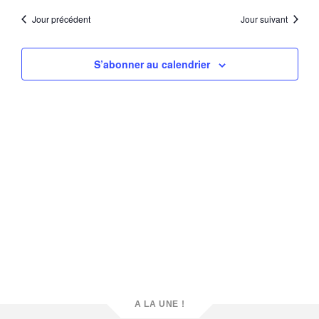
vue
une
naviga
Évè
date.
Jour précédent
Jour suivant
de
vues
S’abonner au calendrier
Évène
A LA UNE !