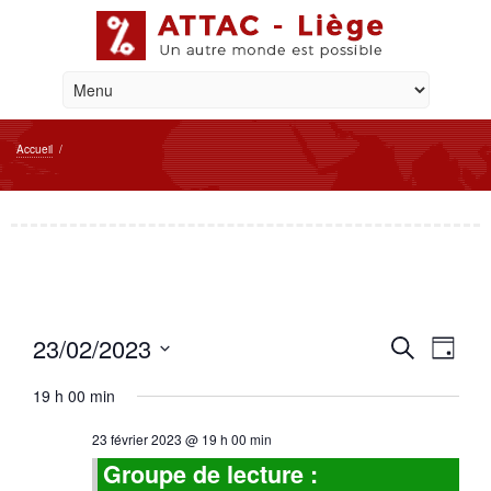
Accueil
/
Reche
Navi
23/02/2023
Recherche
Jour
de
et
Sélectionnez
vue
une
19 h 00 min
naviga
Évè
date.
23 février 2023 @ 19 h 00 min
de
Groupe de lecture :