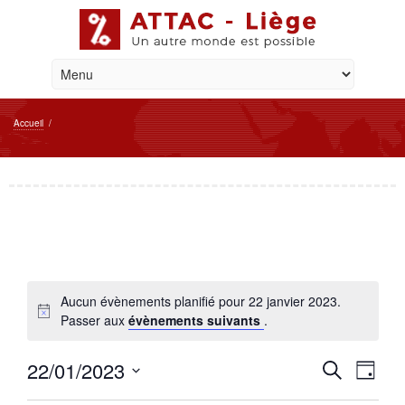
Accueil
/
Aucun évènements planifié pour 22 janvier 2023.
Passer aux
évènements suivants
.
Reche
Navi
22/01/2023
Recherche
Jour
de
et
Sélectionnez