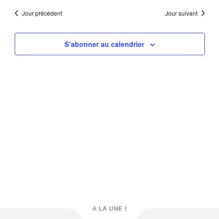
vue
une
naviga
Évè
date.
Jour précédent
Jour suivant
de
vues
S’abonner au calendrier
Évène
A LA UNE !