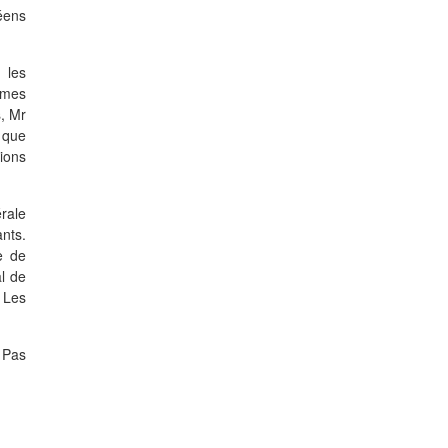
éens
 les
imes
s, Mr
 que
ions
érale
ants.
e de
l de
. Les
« Pas