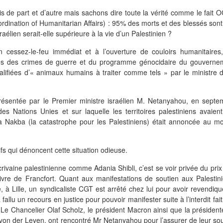
 de part et d’autre mais sachons dire toute la vérité comme le fait 
ordination of Humanitarian Affairs) : 95% des morts et des blessés son
raélien serait-elle supérieure à la vie d’un Palestinien ?
n cessez-le-feu immédiat et à l’ouverture de couloirs humanitaires,
es des crimes de guerre et du programme génocidaire du gouverne
ualifiées d’« animaux humains à traiter comme tels » par le ministre 
présentée par le Premier ministre israélien M. Netanyahou, en septe
es Nations Unies et sur laquelle les territoires palestiniens avaient
la Nakba (la catastrophe pour les Palestiniens) était annoncée au m
ifs qui dénoncent cette situation odieuse.
rivaine palestinienne comme Adania Shibli, c’est se voir privée du pri
Livre de Francfort. Quant aux manifestations de soutien aux Palestini
e, à Lille, un syndicaliste CGT est arrêté chez lui pour avoir revendiq
 fallu un recours en justice pour pouvoir manifester suite à l’interdit fai
 Le Chancelier Olaf Scholz, le président Macron ainsi que la présiden
n der Leyen, ont rencontré Mr Netanyahou pour l’assurer de leur sou