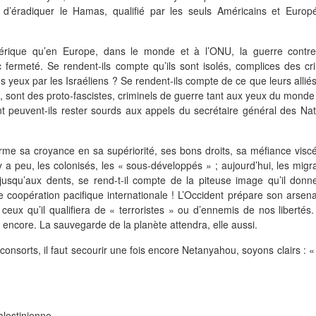
 d’éradiquer le Hamas, qualifié par les seuls Américains et Europ
érique qu’en Europe, dans le monde et à l’ONU, la guerre contre
fermeté. Se rendent-ils compte qu’ils sont isolés, complices des cr
 yeux par les Israéliens ? Se rendent-ils compte de ce que leurs allié
sont des proto-fascistes, criminels de guerre tant aux yeux du monde
 peuvent-ils rester sourds aux appels du secrétaire général des Nat
ffirme sa croyance en sa supériorité, ses bons droits, sa méfiance visc
y a peu, les colonisés, les « sous-développés » ; aujourd’hui, les migr
jusqu’aux dents, se rend-t-il compte de la piteuse image qu’il donn
 coopération pacifique internationale ! L’Occident prépare son arsena
 ceux qu’il qualifiera de « terroristes » ou d’ennemis de nos libertés
 encore. La sauvegarde de la planète attendra, elle aussi.
consorts, il faut secourir une fois encore Netanyahou, soyons clairs : 
alestinienne