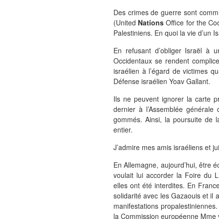
Des crimes de guerre sont commis
(United
Nations
Office for the Co
Palestiniens. En quoi la vie d’un Is
En refusant d’obliger Israël à u
Occidentaux se rendent complic
israélien à l’égard de victimes q
Défense israélien Yoav Gallant.
Ils ne peuvent ignorer la carte 
dernier à l’Assemblée générale d
gommés. Ainsi, la poursuite de 
entier.
J’admire mes amis israéliens et ju
En Allemagne, aujourd’hui, être éc
voulait lui accorder la Foire du 
elles ont été interdites. En Franc
solidarité avec les Gazaouis et il a
manifestations propalestiniennes.
la Commission européenne Mme vo