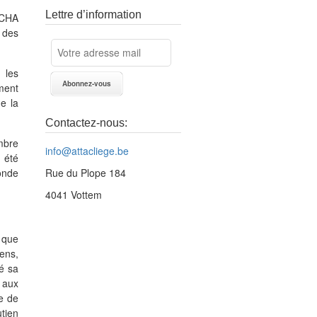
Lettre d’information
OCHA
t des
 les
ment
de la
Contactez-nous:
mbre
info@attacliege.be
 été
onde
Rue du Plope 184
4041 Vottem
x que
ens,
ué sa
t aux
te de
tien