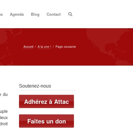
as
Agenda
Blog
Contact
Accueil
/
A la une !
/
Page courante
Soutenez-nous
te du
Adhérez à Attac
uple
ieux
Faites un don
droit