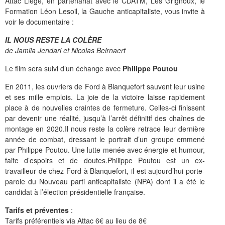
Attac Liège, en partenariat avec le CDATM, Les Grignoux, le
Formation Léon Lesoil, la Gauche anticapitaliste, vous invite à
voir le documentaire :
IL NOUS RESTE LA COLÈRE
de
Jamila Jendari et Nicolas Beirnaert
Le film sera suivi d’un échange avec
Philippe Poutou
En 2011, les ouvriers de Ford à Blanquefort sauvent leur usine
et ses mille emplois. La joie de la victoire laisse rapidement
place à de nouvelles craintes de fermeture. Celles-ci finissent
par devenir une réalité, jusqu’à l’arrêt définitif des chaînes de
montage en 2020.Il nous reste la colère retrace leur dernière
année de combat, dressant le portrait d’un groupe emmené
par Philippe Poutou. Une lutte menée avec énergie et humour,
faite d’espoirs et de doutes.Philippe Poutou est un ex-
travailleur de chez Ford à Blanquefort, il est aujourd’hui porte-
parole du Nouveau parti anticapitaliste (NPA) dont il a été le
candidat à l’élection présidentielle française.
Tarifs et préventes
:
Tarifs préférentiels via Attac 6€ au lieu de 8€