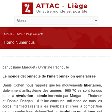
Accueil
/
Livres
/
Page courante
Homo Numericus
par Josiane Marquet / Christine Pagnoulle
Le monde déconnecté de l’interconnexion généralisée
Daniel Cohen nous rappelle que les mouvements
libertaires
,
violemment antisystème des années 1960-70 se sont fondus
dans la
révolution libérale
incarnée par Margareth Thatcher
et Ronald Reagan : il fallait diminuer l’influence de tous les
corps intermédiaires tels les syndicats et créer la compétition
de tous contre tous. Aujourd’hui, la
révolution numérique
, qui