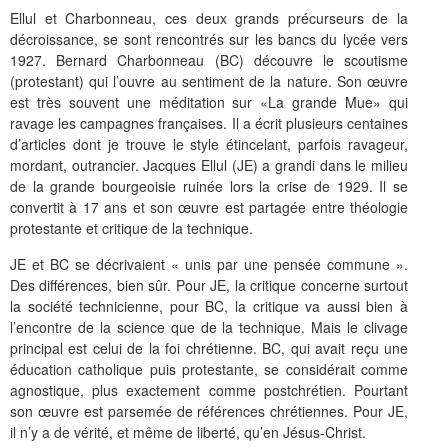
Ellul et Charbonneau, ces deux grands précurseurs de la
décroissance, se sont rencontrés sur les bancs du lycée vers
1927. Bernard Charbonneau (BC) découvre le scoutisme
(protestant) qui l’ouvre au sentiment de la nature. Son œuvre
est très souvent une méditation sur «La grande Mue» qui
ravage les campagnes françaises. Il a écrit plusieurs centaines
d’articles dont je trouve le style étincelant, parfois ravageur,
mordant, outrancier. Jacques Ellul (JE) a grandi dans le milieu
de la grande bourgeoisie ruinée lors la crise de 1929. Il se
convertit à 17 ans et son œuvre est partagée entre théologie
protestante et critique de la technique.
JE et BC se décrivaient « unis par une pensée commune ».
Des différences, bien sûr. Pour JE, la critique concerne surtout
la société technicienne, pour BC, la critique va aussi bien à
l’encontre de la science que de la technique. Mais le clivage
principal est celui de la foi chrétienne. BC, qui avait reçu une
éducation catholique puis protestante, se considérait comme
agnostique, plus exactement comme postchrétien. Pourtant
son œuvre est parsemée de références chrétiennes. Pour JE,
il n’y a de vérité, et même de liberté, qu’en Jésus-Christ.