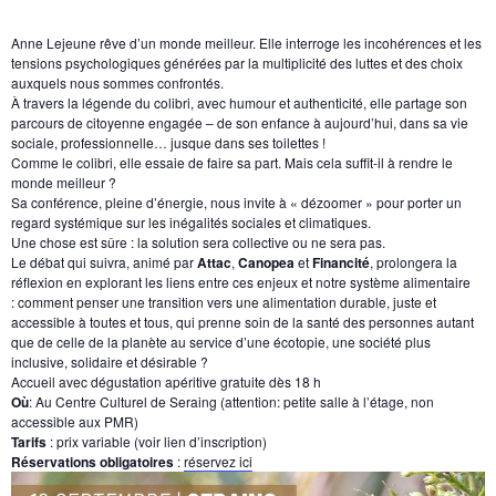
Anne Lejeune rêve d’un monde meilleur. Elle interroge les incohérences et les
tensions psychologiques générées par la multiplicité des luttes et des choix
auxquels nous sommes confrontés.
À travers la légende du colibri, avec humour et authenticité, elle partage son
parcours de citoyenne engagée – de son enfance à aujourd’hui, dans sa vie
sociale, professionnelle… jusque dans ses toilettes !
Comme le colibri, elle essaie de faire sa part. Mais cela suffit-il à rendre le
monde meilleur ?
Sa conférence, pleine d’énergie, nous invite à « dézoomer » pour porter un
regard systémique sur les inégalités sociales et climatiques.
Une chose est sûre : la solution sera collective ou ne sera pas.
Le débat qui suivra, animé par
Attac
,
Canopea
et
Financité
, prolongera la
réflexion en explorant les liens entre ces enjeux et notre système alimentaire
: comment penser une transition vers une alimentation durable, juste et
accessible à toutes et tous, qui prenne soin de la santé des personnes autant
que de celle de la planète au service d’une écotopie, une société plus
inclusive, solidaire et désirable ?
Accueil avec dégustation apéritive gratuite dès 18 h
Où
: Au Centre Culturel de Seraing (attention: petite salle à l’étage, non
accessible aux PMR)
Tarifs
: prix variable (voir lien d’inscription)
Réservations obligatoires
:
réservez ici