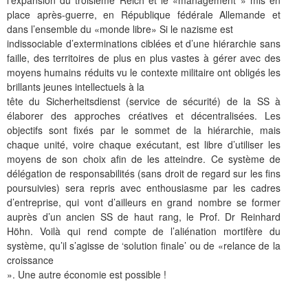
l’expansion du troisième Reich et le «management » mis en
place après-guerre, en République fédérale Allemande et
dans l’ensemble du «monde libre» Si le nazisme est
indissociable d’exterminations ciblées et d’une hiérarchie sans
faille, des territoires de plus en plus vastes à gérer avec des
moyens humains réduits vu le contexte militaire ont obligés les
brillants jeunes intellectuels à la
tête du Sicherheitsdienst (service de sécurité) de la SS à
élaborer des approches créatives et décentralisées. Les
objectifs sont fixés par le sommet de la hiérarchie, mais
chaque unité, voire chaque exécutant, est libre d’utiliser les
moyens de son choix afin de les atteindre. Ce système de
délégation de responsabilités (sans droit de regard sur les fins
poursuivies) sera repris avec enthousiasme par les cadres
d’entreprise, qui vont d’ailleurs en grand nombre se former
auprès d’un ancien SS de haut rang, le Prof. Dr Reinhard
Höhn. Voilà qui rend compte de l’aliénation mortifère du
système, qu’il s’agisse de ‘solution finale’ ou de «relance de la
croissance
». Une autre économie est possible !