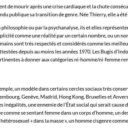
ent de mourir après une crise cardiaque et la chute conséc
endu publique sa transition de genre. Née Thierry, elle a été
philosophie ou par la psychanalyse, ils et elles représenten
mplicité comme une réalité par un certain nombre, ou un no
umains sont très respectés et considérés comme les meilleu
attestées depuis au moins les années 1970. Les Bugis d’Indo
pertinentes à donner aux catégories ni-homme/ni-femme re
xemple, un modèle dans certains cercles sociaux très conser
uxembourg, Genève, Madrid, Hong Kong, Bruxelles et Anvers, 
 des inégalités, une ennemie de l’État social qui serait caus
e comme se sentant femme dans un corps d’homme, un destin
 hétérosexuel « dans la masse », un homme cisgenre comme « 