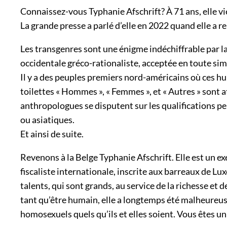
Connaissez-vous Typhanie Afschrift? À 71 ans, elle vi
La grande presse a parlé d’elle en 2022 quand elle a r
Les transgenres sont une énigme indéchiffrable par la 
occidentale gréco-rationaliste, acceptée en toute si
Il y a des peuples premiers nord-américains où ces h
toilettes « Hommes », « Femmes », et « Autres » sont 
anthropologues se disputent sur les qualifications 
ou asiatiques.
Et ainsi de suite.
Revenons à la Belge Typhanie Afschrift. Elle est un e
fiscaliste internationale, inscrite aux barreaux de L
talents, qui sont grands, au service de la richesse et
tant qu’être humain, elle a longtemps été malheureus
homosexuels quels qu’ils et elles soient. Vous êtes un